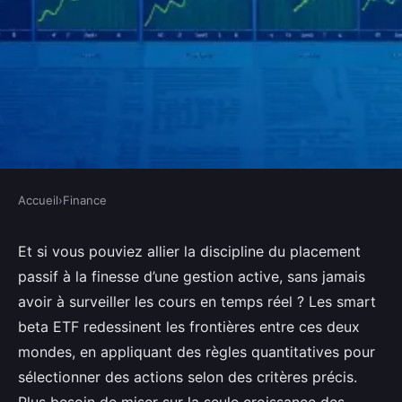
Accueil
›
Finance
FINANCE
Top 10 smart beta ETF pour
Et si vous pouviez allier la discipline du placement
passif à la finesse d’une gestion active, sans jamais
maximiser votre portefeuille
avoir à surveiller les cours en temps réel ? Les smart
d'investissement
beta ETF redessinent les frontières entre ces deux
mondes, en appliquant des règles quantitatives pour
Victor
•
07/04/2026 20:31
•
9 min de lecture
sélectionner des actions selon des critères précis.