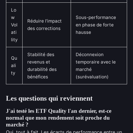
Lo
w
Sous-performance
Réduire l’impact
Vol
en phase de forte
des corrections
ati
hausse
lity
Stabilité des
Déconnexion
Qu
revenus et
temporaire avec le
ali
durabilité des
marché
ty
bénéfices
(surévaluation)
Les questions qui reviennent
J'ai testé les ETF Quality l'an dernier, est-ce
normal que mon rendement soit proche du
marché ?
Oui, tout à fait. Les écarts de performance entre un