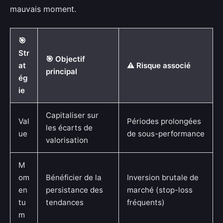
mauvais moment.
🎯
Str
🎯 Objectif
at
⚠️ Risque associé
principal
ég
ie
Capitaliser sur
Val
Périodes prolongées
les écarts de
ue
de sous-performance
valorisation
M
om
Bénéficier de la
Inversion brutale de
en
persistance des
marché (stop-loss
tu
tendances
fréquents)
m